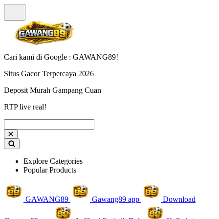
Cari kami di Google : GAWANG89!
Situs Gacor Terpercaya 2026
Deposit Murah Gampang Cuan
RTP live real!
Explore Categories
Popular Products
GAWANG89
Gawang89 app
Download