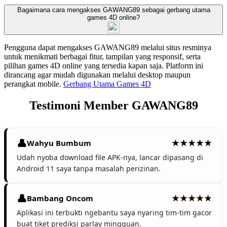
Bagaimana cara mengakses GAWANG89 sebagai gerbang utama
games 4D online?
Pengguna dapat mengakses GAWANG89 melalui situs resminya
untuk menikmati berbagai fitur, tampilan yang responsif, serta
pilihan games 4D online yang tersedia kapan saja. Platform ini
dirancang agar mudah digunakan melalui desktop maupun
perangkat mobile.
Gerbang Utama Games 4D
Testimoni Member GAWANG89
Wahyu Bumbum
Udah nyoba download file APK-nya, lancar dipasang di
Android 11 saya tanpa masalah perizinan.
Bambang Oncom
Aplikasi ini terbukti ngebantu saya nyaring tim-tim gacor
buat tiket prediksi parlay mingguan.