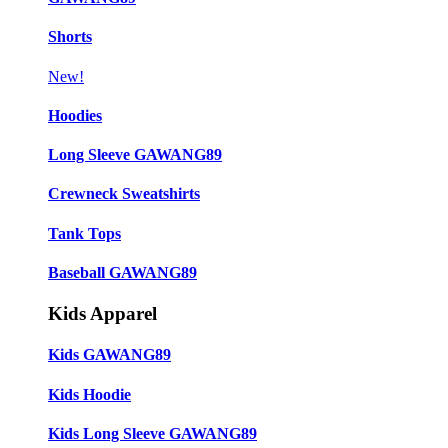
Shorts
New!
Hoodies
Long Sleeve GAWANG89
Crewneck Sweatshirts
Tank Tops
Baseball GAWANG89
Kids Apparel
Kids GAWANG89
Kids Hoodie
Kids Long Sleeve GAWANG89