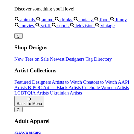
Discover something you'll love!
animals
anime
drinks
fantasy
food
funny
movies
sci-fi
sports
television
vintage
Shop Designs
New Tees on Sale
Newest Designers
Tag Directory
Artist Collections
Featured Designers
Artists to Watch
Creators to Watch
AAPI
Artists
BIPOC Artists
Black Artists
Celebrate Women Artists
LGBTQIA Artists
Ukrainian Artists
Back To Menu
Adult Apparel
GAWANG89