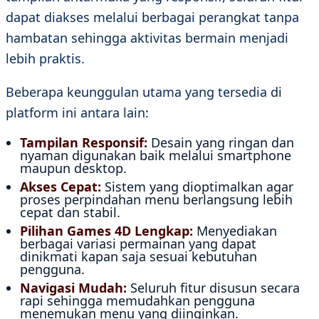
dapat diakses melalui berbagai perangkat tanpa
hambatan sehingga aktivitas bermain menjadi
lebih praktis.
Beberapa keunggulan utama yang tersedia di
platform ini antara lain:
Tampilan Responsif:
Desain yang ringan dan
nyaman digunakan baik melalui smartphone
maupun desktop.
Akses Cepat:
Sistem yang dioptimalkan agar
proses perpindahan menu berlangsung lebih
cepat dan stabil.
Pilihan Games 4D Lengkap:
Menyediakan
berbagai variasi permainan yang dapat
dinikmati kapan saja sesuai kebutuhan
pengguna.
Navigasi Mudah:
Seluruh fitur disusun secara
rapi sehingga memudahkan pengguna
menemukan menu yang diinginkan.