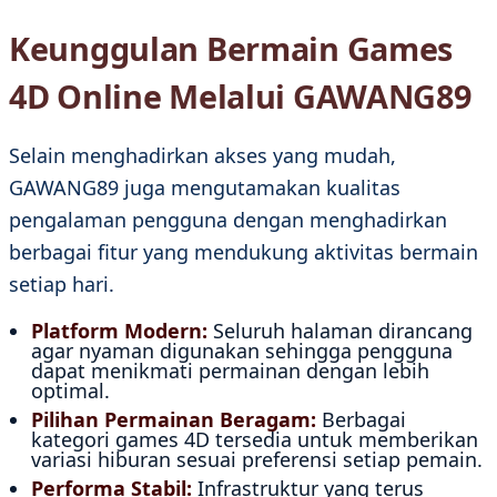
Keunggulan Bermain Games
4D Online Melalui GAWANG89
Selain menghadirkan akses yang mudah,
GAWANG89 juga mengutamakan kualitas
pengalaman pengguna dengan menghadirkan
berbagai fitur yang mendukung aktivitas bermain
setiap hari.
Platform Modern:
Seluruh halaman dirancang
agar nyaman digunakan sehingga pengguna
dapat menikmati permainan dengan lebih
optimal.
Pilihan Permainan Beragam:
Berbagai
kategori games 4D tersedia untuk memberikan
variasi hiburan sesuai preferensi setiap pemain.
Performa Stabil:
Infrastruktur yang terus