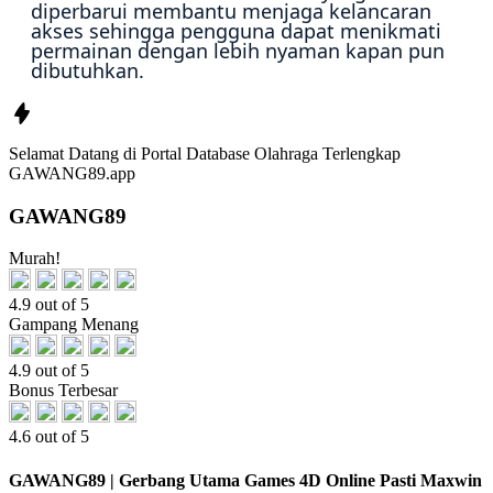
diperbarui membantu menjaga kelancaran
akses sehingga pengguna dapat menikmati
permainan dengan lebih nyaman kapan pun
dibutuhkan.
Selamat Datang di Portal Database Olahraga Terlengkap
GAWANG89.app
GAWANG89
Murah!
4.9 out of 5
Gampang Menang
4.9 out of 5
Bonus Terbesar
4.6 out of 5
GAWANG89 | Gerbang Utama Games 4D Online Pasti Maxwin