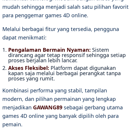
mudah sehingga menjadi salah satu pilihan favorit
para penggemar games 4D online.
Melalui berbagai fitur yang tersedia, pengguna
dapat menikmati:
Pengalaman Bermain Nyaman:
Sistem
dirancang agar tetap responsif sehingga setiap
proses berjalan lebih lancar.
Akses Fleksibel:
Platform dapat digunakan
kapan saja melalui berbagai perangkat tanpa
proses yang rumit.
Kombinasi performa yang stabil, tampilan
modern, dan pilihan permainan yang lengkap
menjadikan
GAWANG89
sebagai gerbang utama
games 4D online yang banyak dipilih oleh para
pemain.