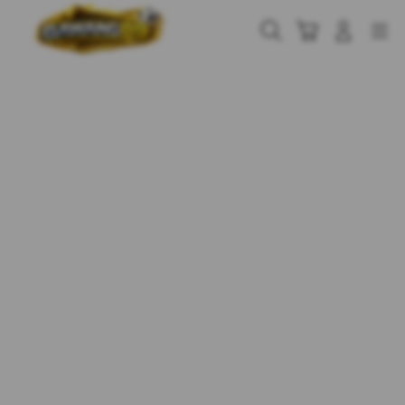
Skip
to
Cari
Troli
Login
Navigation
content