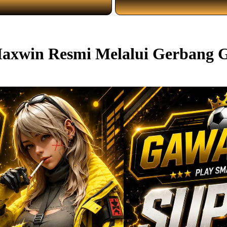
 Maxwin Resmi Melalui Gerban