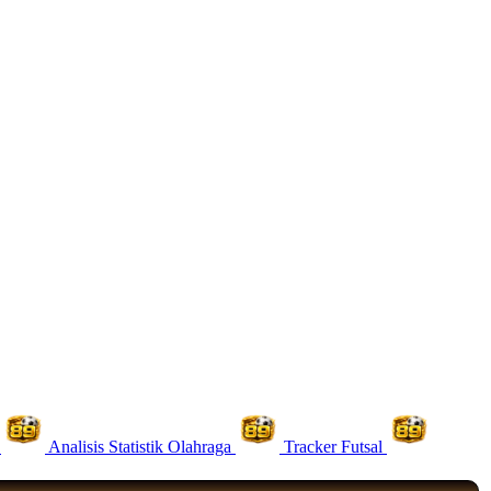
Analisis Statistik Olahraga
Tracker Futsal