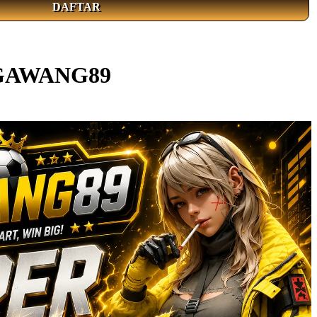
DAFTAR
g GAWANG89