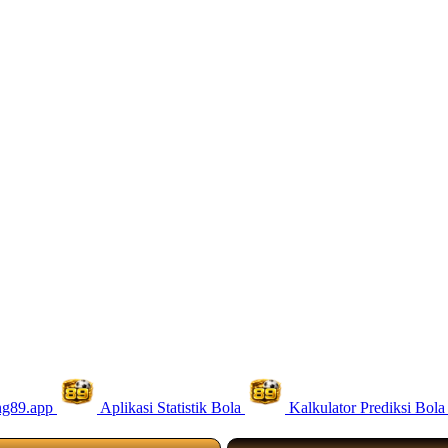
g89.app
Aplikasi Statistik Bola
Kalkulator Prediksi Bola