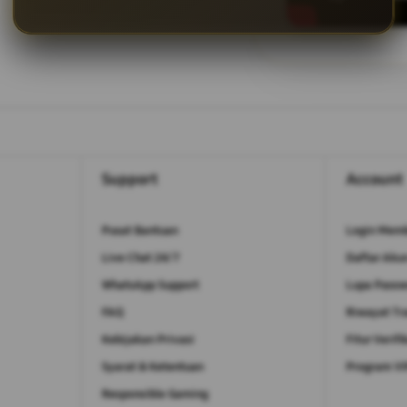
Support
Account
Pusat Bantuan
Login Mem
Live Chat 24/7
Daftar Aku
WhatsApp Support
Lupa Passw
FAQ
Riwayat Tr
Kebijakan Privasi
Fitur Verifi
Syarat & Ketentuan
Program VI
Responsible Gaming