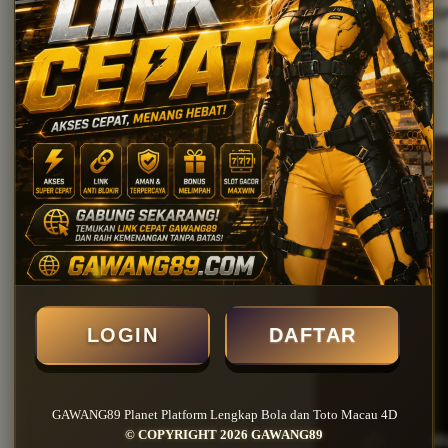
BONUS FREES
BONUS ANTI 
LOGIN
DAFTAR
GAWANG89 Planet Platform Lengkap Bola dan Toto Macau 4D
© COPYRIGHT 2026 GAWANG89