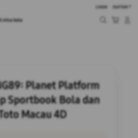
LOGIN
DAFTAR
Cari
Troli
Login/Sign-Up
S situs bola
Cari
89: Planet Platform
p Sportbook Bola dan
Toto Macau 4D