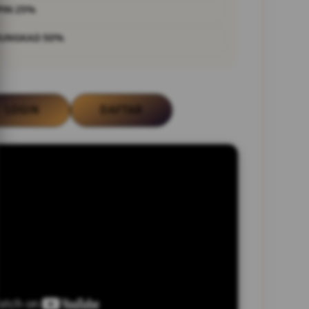
PIN 25%
RUNGKAD 50%
LOGIN
DAFTAR