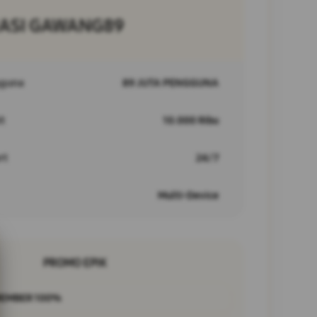
ASI GAWANG89
gguna
89 JUTA PENGGUNA
t
10.000 Ribu
rt
24/7
Multi-Device
PROMO EPIK
EMBER 100%