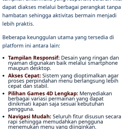
dapat diakses melalui berbagai perangkat tanpa
hambatan sehingga aktivitas bermain menjadi
lebih praktis.
Beberapa keunggulan utama yang tersedia di
platform ini antara lain:
Tampilan Responsif:
Desain yang ringan dan
nyaman digunakan baik melalui smartphone
maupun desktop.
Akses Cepat:
Sistem yang dioptimalkan agar
proses perpindahan menu berlangsung lebih
cepat dan stabil.
Pilihan Games 4D Lengkap:
Menyediakan
berbagai variasi permainan yang dapat
dinikmati kapan saja sesuai kebutuhan
pengguna.
Navigasi Mudah:
Seluruh fitur disusun secara
rapi sehingga memudahkan pengguna
menemukan menu yang diinginkan.