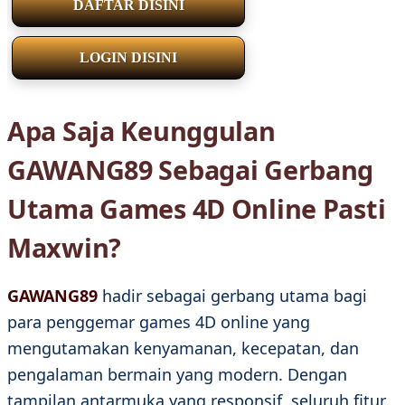
DAFTAR DISINI
LOGIN DISINI
Apa Saja Keunggulan
GAWANG89 Sebagai Gerbang
Utama Games 4D Online Pasti
Maxwin?
GAWANG89
hadir sebagai gerbang utama bagi
para penggemar games 4D online yang
mengutamakan kenyamanan, kecepatan, dan
pengalaman bermain yang modern. Dengan
tampilan antarmuka yang responsif, seluruh fitur