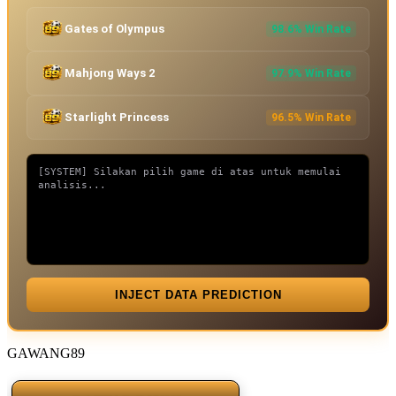
Gates of Olympus
98.6% Win Rate
Mahjong Ways 2
97.9% Win Rate
Starlight Princess
96.5% Win Rate
[SYSTEM] Silakan pilih game di atas untuk memulai
analisis...
INJECT DATA PREDICTION
GAWANG89