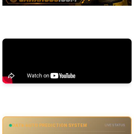
DATA AUTO PREDICTION SYSTEM
LIVE STATUS