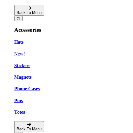
Back To Menu
Accessories
Hats
New!
Stickers
Magnets
Phone Cases
Pins
Totes
Back To Menu