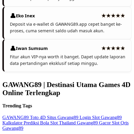
Eko Inex
Deposit via e-wallet di GAWANG89.app cepet banget ke-
proses, cuma semenit saldo udah masuk akun.
Iwan Sumsum
Fitur akun VIP-nya worth it banget. Dapet update laporan
data pertandingan eksklusif setiap minggu.
GAWANG89 | Destinasi Utama Games 4D
Online Terlengkap
Trending Tags
GAWANG89
Toto 4D
Situs Gawang89 Login
Slot Gawang89
Kalkulator Prediksi Bola
Slot Thailand
Gawang89 Gacor
Slot Qris
Gawang89